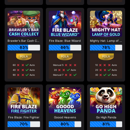
Brawler's Bar Cash Collect
Fire Blaze: Blue Wizard
Mighty Hat: Lamp of Gold
63%
66%
78%
60
Auto
Manual 5
10
Auto
40
Auto
20
Auto
20
Auto
90
Auto
Manual 7
30
Auto
Fire Blaze: Fire Fighter
Goood Heavens
Go High Panda
70%
80%
81%