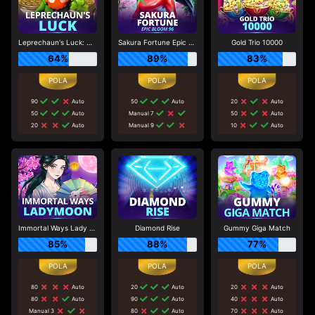
Leprechaun's Luck: Cash Collect
Sakura Fortune Epic Bloom
Gold Trio 10000
64%
89%
83%
90
Auto
50
Auto
20
Auto
50
Auto
Manual 7
50
Auto
20
Auto
Manual 9
10
Auto
Immortal Ways Lady Moon
Diamond Rise
Gummy Giga Match
85%
88%
77%
80
Auto
20
Auto
20
Auto
80
Auto
90
Auto
40
Auto
Manual 3
80
Auto
70
Auto