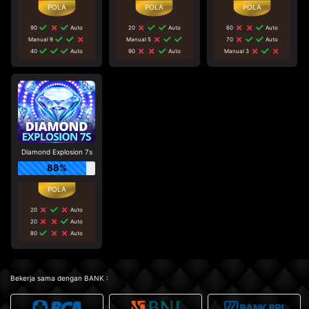
90
Auto
20
Auto
60
Auto
Manual 9
Manual 5
70
Auto
40
Auto
90
Auto
Manual 3
Diamond Explosion 7s
88%
20
Auto
20
Auto
80
Auto
Bekerja sama dengan BANK :