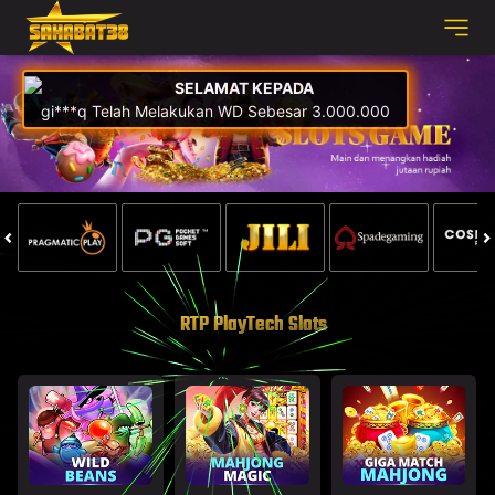
SELAMAT KEPADA
gi***q Telah Melakukan WD Sebesar 3.000.000
RTP PlayTech Slots