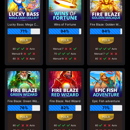
Lucky Bass: Mega Cash Collect
Wins of Fortune
Fire Blaze: Golden Macaque
71%
94%
94%
60
Auto
Manual 7
40
Auto
Manual 9
70
Auto
Manual 7
60
Auto
Manual 9
80
Auto
Fire Blaze: Green Wizard
Fire Blaze: Red Wizard
Epic Fish adventure
76%
82%
71%
80
Auto
60
Auto
60
Auto