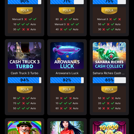
90%
71%
75%
Manual 5
80
Auto
Manual 3
10
Auto
Manual 3
50
Auto
30
Auto
40
Auto
30
Auto
Cash Truck 3 Turbo
Arowana's Luck
Sahara Riches Cash Collect
94%
92%
65%
90
Auto
30
Auto
50
Auto
70
Auto
10
Auto
20
Auto
50
Auto
60
Auto
30
Auto