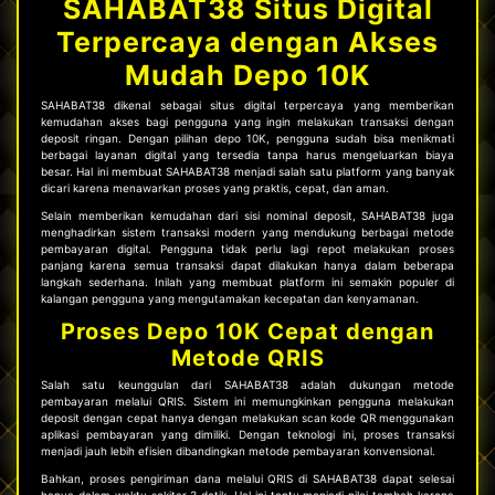
SAHABAT38 Situs Digital
Terpercaya dengan Akses
Mudah Depo 10K
SAHABAT38
dikenal sebagai situs digital terpercaya yang memberikan
kemudahan akses bagi pengguna yang ingin melakukan transaksi dengan
deposit ringan. Dengan pilihan depo 10K, pengguna sudah bisa menikmati
berbagai layanan digital yang tersedia tanpa harus mengeluarkan biaya
besar. Hal ini membuat SAHABAT38 menjadi salah satu platform yang banyak
dicari karena menawarkan proses yang praktis, cepat, dan aman.
Selain memberikan kemudahan dari sisi nominal deposit, SAHABAT38 juga
menghadirkan sistem transaksi modern yang mendukung berbagai metode
pembayaran digital. Pengguna tidak perlu lagi repot melakukan proses
panjang karena semua transaksi dapat dilakukan hanya dalam beberapa
langkah sederhana. Inilah yang membuat platform ini semakin populer di
kalangan pengguna yang mengutamakan kecepatan dan kenyamanan.
Proses Depo 10K Cepat dengan
Metode QRIS
Salah satu keunggulan dari SAHABAT38 adalah dukungan metode
pembayaran melalui QRIS. Sistem ini memungkinkan pengguna melakukan
deposit dengan cepat hanya dengan melakukan scan kode QR menggunakan
aplikasi pembayaran yang dimiliki. Dengan teknologi ini, proses transaksi
menjadi jauh lebih efisien dibandingkan metode pembayaran konvensional.
Bahkan, proses pengiriman dana melalui QRIS di SAHABAT38 dapat selesai