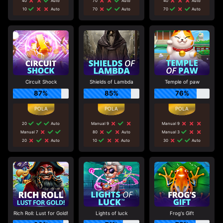
40
Auto
70
Auto
40
Auto
10
Auto
70
Auto
70
Auto
Circuit Shock
Shields of Lambda
Temple of paw
87%
85%
76%
20
Auto
Manual 9
Manual 9
Manual 7
80
Auto
Manual 3
20
Auto
10
Auto
30
Auto
Rich Roll: Lust for Gold!
Lights of luck
Frog's Gift