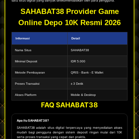
satu situs digital yang banyak direkomendasikan oleh para pengguna.
SAHABAT38 Provider Game
Online Depo 10K Resmi 2026
Informasi
Detail
Nama Situs
SAHABAT38
Minimal Deposit
IDR 5.000
Metode Pembayaran
QRIS - Bank - E Wallet
Proses Transaksi
± 3 Detik
Akses Platform
Mobile & Desktop
FAQ SAHABAT38
Apa itu SAHABAT38?
SAHABAT38 adalah situs digital terpercaya yang menyediakan akses
mudah bagi pengguna dengan sistem deposit ringan mulai dari 10K
serta proses transaksi yang cepat dan praktis.