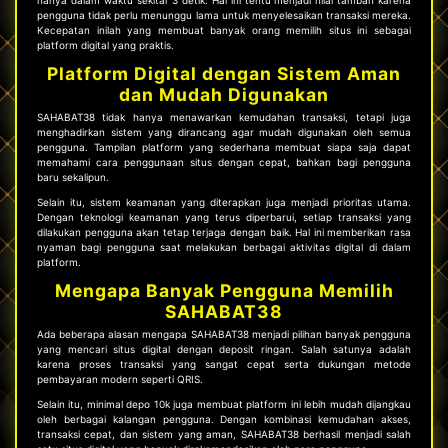
hanya dalam waktu sekitar 3 detik. Hal ini tentu menjadi nilai tambah karena
pengguna tidak perlu menunggu lama untuk menyelesaikan transaksi mereka.
Kecepatan inilah yang membuat banyak orang memilih situs ini sebagai
platform digital yang praktis.
Platform Digital dengan Sistem Aman
dan Mudah Digunakan
SAHABAT38 tidak hanya menawarkan kemudahan transaksi, tetapi juga
menghadirkan sistem yang dirancang agar mudah digunakan oleh semua
pengguna. Tampilan platform yang sederhana membuat siapa saja dapat
memahami cara penggunaan situs dengan cepat, bahkan bagi pengguna
baru sekalipun.
Selain itu, sistem keamanan yang diterapkan juga menjadi prioritas utama.
Dengan teknologi keamanan yang terus diperbarui, setiap transaksi yang
dilakukan pengguna akan tetap terjaga dengan baik. Hal ini memberikan rasa
nyaman bagi pengguna saat melakukan berbagai aktivitas digital di dalam
platform.
Mengapa Banyak Pengguna Memilih
SAHABAT38
Ada beberapa alasan mengapa SAHABAT38 menjadi pilihan banyak pengguna
yang mencari situs digital dengan deposit ringan. Salah satunya adalah
karena proses transaksi yang sangat cepat serta dukungan metode
pembayaran modern seperti QRIS.
Selain itu, minimal
depo 10k
juga membuat platform ini lebih mudah dijangkau
oleh berbagai kalangan pengguna. Dengan kombinasi kemudahan akses,
transaksi cepat, dan sistem yang aman, SAHABAT38 berhasil menjadi salah