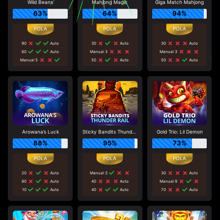
Wild Beans
Mahjong Magic
Giga Match Mahjong
63%
64%
94%
90
Auto
30
Auto
30
Auto
60
Auto
Manual 3
Manual 3
Manual 5
50
Auto
50
Auto
Arowana’s Luck
Sticky Bandits Thunder Rail
Gold Trio: Lil Demon
88%
95%
73%
20
Auto
Manual 3
30
Auto
80
Auto
40
Auto
Manual 9
10
Auto
40
Auto
70
Auto