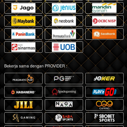
Bekerja sama dengan PROVIDER :