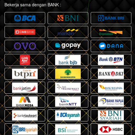
Bekerja sama dengan BANK :