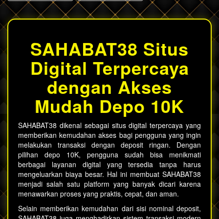
SAHABAT38 Situs
Digital Terpercaya
dengan Akses
Mudah Depo 10K
SAHABAT38
dikenal sebagai situs digital terpercaya yang
memberikan kemudahan akses bagi pengguna yang ingin
melakukan transaksi dengan deposit ringan. Dengan
pilihan depo 10K, pengguna sudah bisa menikmati
berbagai layanan digital yang tersedia tanpa harus
mengeluarkan biaya besar. Hal ini membuat SAHABAT38
menjadi salah satu platform yang banyak dicari karena
menawarkan proses yang praktis, cepat, dan aman.
Selain memberikan kemudahan dari sisi nominal deposit,
SAHABAT38 juga menghadirkan sistem transaksi modern