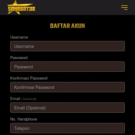
DAFTAR AKUN
Username
Password
Konfirmasi Password
Email
(Opsional)
No. Handphone