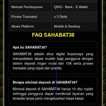
Metode Pembayaran
QRIS - Bank - E Wallet
Proses Transaksi
± 3 Detik
Akses Platform
Mobile & Desktop
FAQ SAHABAT38
Apa itu SAHABAT38?
SAHABAT38 adalah situs digital terpercaya yang
menyediakan akses mudah bagi pengguna dengan
sistem deposit ringan mulai dari 10K serta proses
transaksi yang cepat dan praktis.
Berapa minimal deposit di SAHABAT38?
Minimal deposit di SAHABAT38 hanya 10 ribu rupiah
sehingga pengguna dapat menikmati layanan yang
tersedia tanpa perlu mengeluarkan biaya besar.