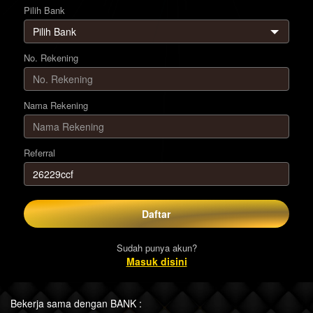
Pilih Bank
No. Rekening
Nama Rekening
Referral
Daftar
Sudah punya akun?
Masuk disini
Bekerja sama dengan BANK :