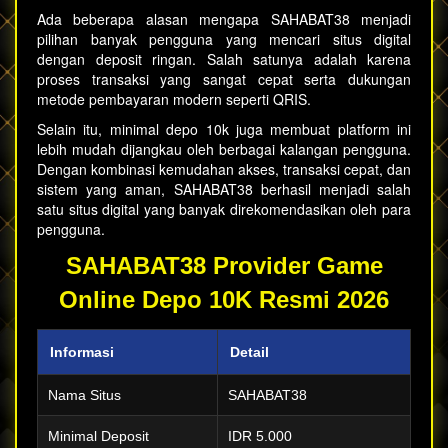
Ada beberapa alasan mengapa SAHABAT38 menjadi
pilihan banyak pengguna yang mencari situs digital
dengan deposit ringan. Salah satunya adalah karena
proses transaksi yang sangat cepat serta dukungan
metode pembayaran modern seperti QRIS.
Selain itu, minimal
depo 10k
juga membuat platform ini
lebih mudah dijangkau oleh berbagai kalangan pengguna.
Dengan kombinasi kemudahan akses, transaksi cepat, dan
sistem yang aman, SAHABAT38 berhasil menjadi salah
satu situs digital yang banyak direkomendasikan oleh para
pengguna.
SAHABAT38 Provider Game
Online Depo 10K Resmi 2026
Informasi
Detail
Nama Situs
SAHABAT38
Minimal Deposit
IDR 5.000