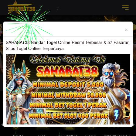
Previous
Nex
×
SAHABAT38 Bandar Togel Online Resmi Terbesar & 57 Pasaran
Situs Togel Online Terpercaya
Promotor
& Jackpot Terbesar 100% Pasti Bayar
Selamat Datang Di SAHABAT38 Slot G
MASUK
DAFTAR
TOGEL
SLOT
LIVE CASINO
SPORT
SABUNG AYAM
TEM