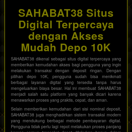
SAHABAT38 Situs
Digital Terpercaya
dengan Akses
Mudah Depo 10K
SAHABAT38
dikenal sebagai situs digital terpercaya yang
memberikan kemudahan akses bagi pengguna yang ingin
melakukan transaksi dengan deposit ringan. Dengan
pilihan depo 10K, pengguna sudah bisa menikmati
berbagai layanan digital yang tersedia tanpa harus
mengeluarkan biaya besar. Hal ini membuat SAHABAT38
menjadi salah satu platform yang banyak dicari karena
menawarkan proses yang praktis, cepat, dan aman.
Selain memberikan kemudahan dari sisi nominal deposit,
SAHABAT38 juga menghadirkan sistem transaksi modern
yang mendukung berbagai metode pembayaran digital.
Pengguna tidak perlu lagi repot melakukan proses panjang