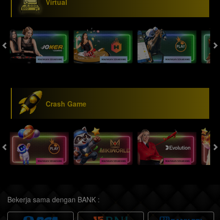
Virtual
Crash Game
Bekerja sama dengan BANK :