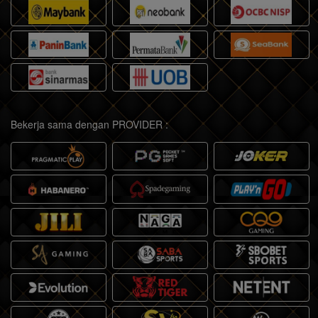
Bekerja sama dengan PROVIDER :