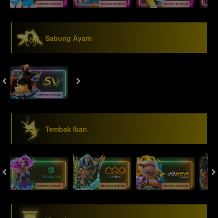
Sabung Ayam
Tembak Ikan