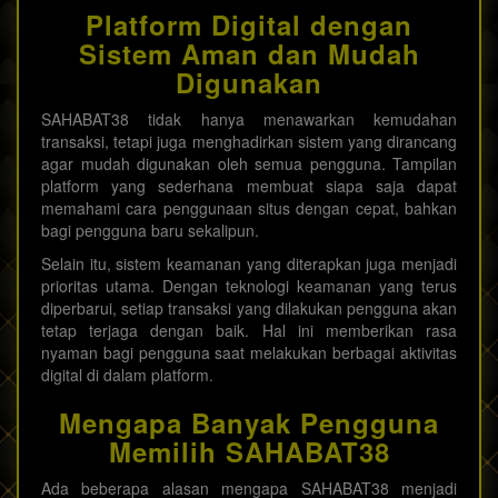
Platform Digital dengan
Sistem Aman dan Mudah
Digunakan
SAHABAT38 tidak hanya menawarkan kemudahan
transaksi, tetapi juga menghadirkan sistem yang dirancang
agar mudah digunakan oleh semua pengguna. Tampilan
platform yang sederhana membuat siapa saja dapat
memahami cara penggunaan situs dengan cepat, bahkan
bagi pengguna baru sekalipun.
Selain itu, sistem keamanan yang diterapkan juga menjadi
prioritas utama. Dengan teknologi keamanan yang terus
diperbarui, setiap transaksi yang dilakukan pengguna akan
tetap terjaga dengan baik. Hal ini memberikan rasa
nyaman bagi pengguna saat melakukan berbagai aktivitas
digital di dalam platform.
Mengapa Banyak Pengguna
Memilih SAHABAT38
Ada beberapa alasan mengapa SAHABAT38 menjadi